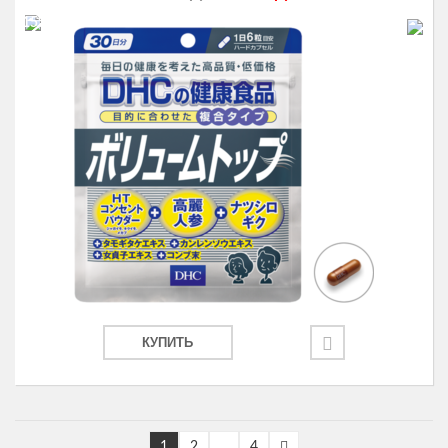
-15%
КУПИТЬ
1
2
…
4