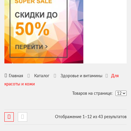
Коллаген
Канцелярия
Напитки
Кофе
Наттокиназа
Приправа
Плацента
Сладости
Суп
Шоколад
Чай
Хондроитин
Главная
Каталог
Здоровье и витамины
Для
красоты и кожи
Товаров на странице:
Отображение 1–12 из 43 результатов