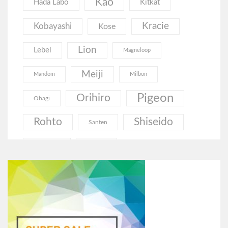
Kao
Hada Labo
Kitkat
Kracie
Kobayashi
Kose
Lion
Lebel
Magneloop
Meiji
Mandom
Milbon
Pigeon
Orihiro
Obagi
Rohto
Shiseido
Santen
Utena
Unicharm
Витамины
Волосы
Гинкго Билоба
Гиалуроновая Кислота
Еда
Глюкозамин
Грибы