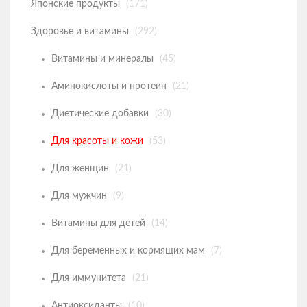
Японские продукты
(171)
Здоровье и витамины
О НАС
Здоровье и витамины
(292)
Товары для здоровья
КАК ОФОРМИТЬ ЗАКАЗ
Витамины и минералы
(45)
Товары для детей
ОБРАТНАЯ СВЯЗЬ
Аминокислоты и протеин
(21)
Уход за волосами
Диетические добавки
(30)
Для красоты и кожи
(53)
Уход за полостью рта
Для женщин
(21)
Уход за телом
Для мужчин
(9)
Уход за лицом
Витамины для детей
(14)
Защита от насекомых
Для беременных и кормящих мам
(7)
Для иммунитета
(21)
Товары для дома
Антиоксиданты
(10)