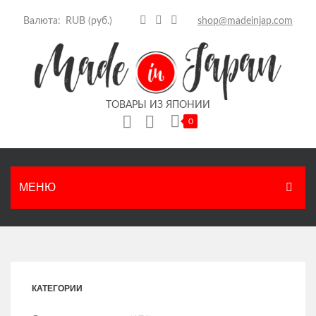
Валюта:
shop@madeinjap.com
ТОВАРЫ ИЗ ЯПОНИИ
0
Корзина пуста.
МЕНЮ
ГЛАВНАЯ
КАТАЛОГ
КАТЕГОРИИ
Японские продукты
НОВОСТИ