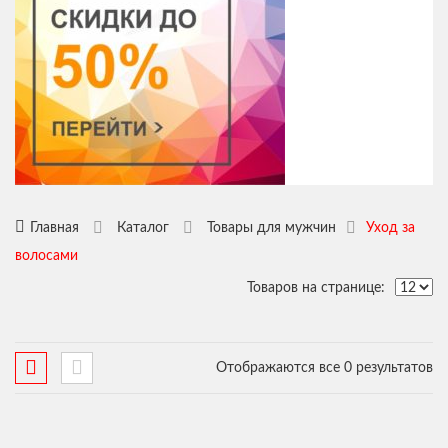
Напитки
Кофе
Наттокиназа
Приправа
Плацента
Сладости
Суп
Шоколад
Чай
Хондроитин
Главная
Каталог
Товары для мужчин
Уход за
волосами
Товаров на странице:
Отображаются все 0 результатов