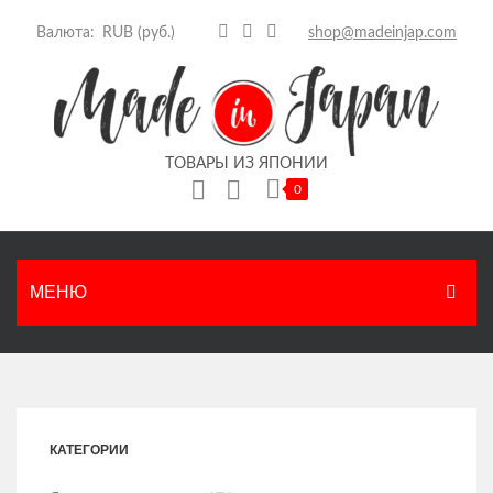
Валюта:
shop@madeinjap.com
ТОВАРЫ ИЗ ЯПОНИИ
0
Корзина пуста.
МЕНЮ
ГЛАВНАЯ
КАТАЛОГ
КАТЕГОРИИ
Японские продукты
НОВОСТИ