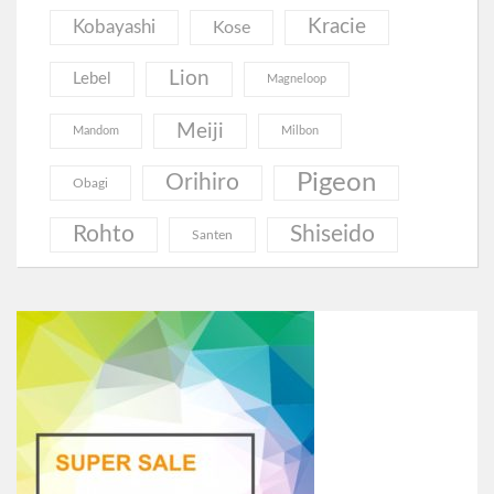
Kracie
Kobayashi
Kose
Lion
Lebel
Magneloop
Meiji
Mandom
Milbon
Pigeon
Orihiro
Obagi
Rohto
Shiseido
Santen
Utena
Unicharm
Витамины
Волосы
Гинкго Билоба
Гиалуроновая Кислота
Еда
Глюкозамин
Грибы
Коллаген
Канцелярия