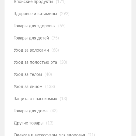
Японские продукты
(171)
Здоровье и витамины
О НАС
Здоровье и витамины
(292)
Товары для здоровья
КАК ОФОРМИТЬ ЗАКАЗ
Товары для здоровья
(65)
Товары для детей
ОБРАТНАЯ СВЯЗЬ
Товары для детей
(75)
Уход за волосами
Уход за волосами
(68)
Уход за полостью рта
(30)
Уход за полостью рта
Уход за телом
(40)
Уход за телом
Уход за лицом
(138)
Уход за лицом
Защита от насекомых
(13)
Защита от насекомых
Товары для дома
(43)
Другие товары
(13)
Товары для дома
Одежда и аксессуары для здоровья
(21)