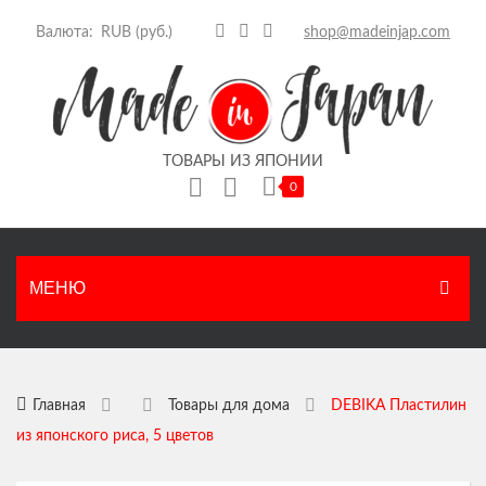
Валюта:
shop@madeinjap.com
ТОВАРЫ ИЗ ЯПОНИИ
0
Корзина пуста.
МЕНЮ
ГЛАВНАЯ
КАТАЛОГ
Главная
Товары для дома
DEBIKA Пластилин
из японского риса, 5 цветов
Японские продукты
НОВОСТИ