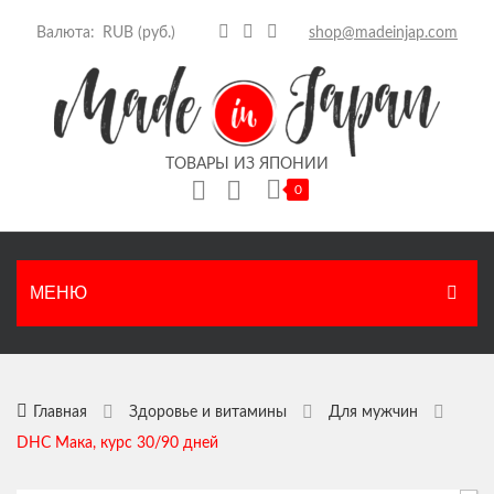
Валюта:
shop@madeinjap.com
ТОВАРЫ ИЗ ЯПОНИИ
0
Корзина пуста.
МЕНЮ
ГЛАВНАЯ
КАТАЛОГ
Главная
Здоровье и витамины
Для мужчин
DHC Мака, курс 30/90 дней
Японские продукты
НОВОСТИ