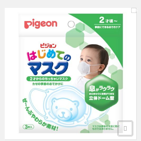
Здоровье и витамины
О НАС
-5%
Товары для здоровья
КАК ОФОРМИТЬ ЗАКАЗ
Товары для детей
ОБРАТНАЯ СВЯЗЬ
Уход за волосами
Уход за полостью рта
Уход за телом
Уход за лицом
Защита от насекомых
Товары для дома