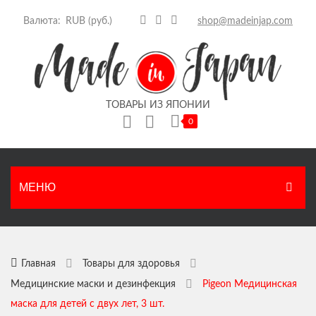
Валюта:
shop@madeinjap.com
ТОВАРЫ ИЗ ЯПОНИИ
0
Корзина пуста.
МЕНЮ
ГЛАВНАЯ
КАТАЛОГ
Главная
Товары для здоровья
Медицинские маски и дезинфекция
Pigeon Медицинская
Японские продукты
НОВОСТИ
маска для детей с двух лет, 3 шт.