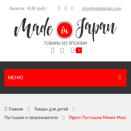
Валюта:
shop@madeinjap.com
ТОВАРЫ ИЗ ЯПОНИИ
0
Корзина пуста.
МЕНЮ
ГЛАВНАЯ
КАТАЛОГ
Главная
Товары для детей
Пустышки и прорезыватели
Pigeon Пустышка Микки Маус
Японские продукты
НОВОСТИ