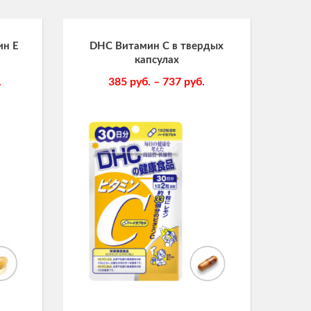
ин Е
DHC Витамин С в твердых
капсулах
.
385
руб.
–
737
руб.