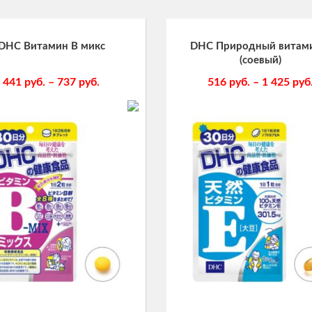
DHC Витамин В микс
DHC Природный витам
(соевый)
441
руб.
–
737
руб.
516
руб.
–
1 425
руб