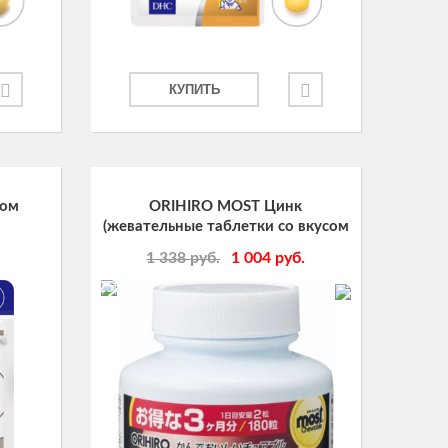
КУПИТЬ
ром
ORIHIRO MOST Цинк
(жевательные таблетки со вкусом
винограда), 180 табл., курс 90
1 338
руб.
1 004
руб.
дней
-25%