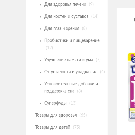
Для здоровья печени
(9)
Для костей и суставов
(14)
Для глаз и зрения
(8)
Пробиотики и пищеварение
(12)
Улучшение памяти и ума
(7)
От усталости и упадка сил
(4)
Успокоительные добавки и
поддержка сна
(8)
Суперфуды
(13)
Товары для здоровья
(65)
Товары для детей
(75)