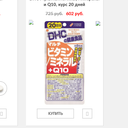
и Q10, курс 20 дней
.
725
руб.
602
руб.
-17%
КУПИТЬ