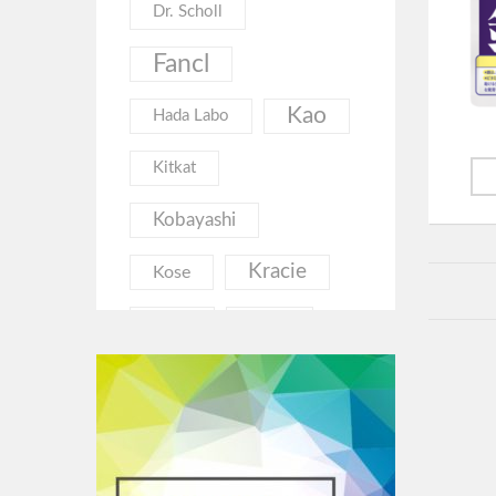
Dr. Scholl
Fancl
Kao
Hada Labo
Kitkat
Kobayashi
Kracie
Kose
Lion
Lebel
Magneloop
Mandom
Meiji
Milbon
Orihiro
Obagi