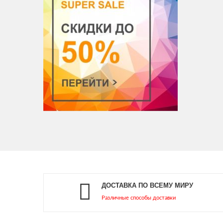
Pigeon
Rohto
Santen
Shiseido
Utena
Unicharm
Витамины
Волосы
Гиалуроновая Кислота
Гинкго Билоба
ДОСТАВКА ПО ВСЕМУ МИРУ
Различные способы доставки
Глюкозамин
Грибы