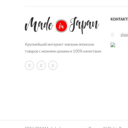
Еда
Канцелярия
КОНТАК
Коллаген
sho
Напитки
Кофе
Крупнейший интернет-магазин японских
товаров с низкими ценами и 100% качеством
Наттокиназа
Плацента
Приправа
Сладости
Суп
Хондроитин