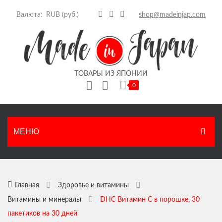
Валюта:
shop@madeinjap.com
ТОВАРЫ ИЗ ЯПОНИИ
0
Корзина пуста.
МЕНЮ
ГЛАВНАЯ
КАТАЛОГ
Главная
Здоровье и витамины
Витамины и минералы
DHC Витамин С в порошке, 30
Японские продукты
НОВОСТИ
пакетиков на 30 дней