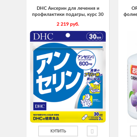
DHC Ансерин для лечения и
OR
профилактики подагры, курс 30
фолие
дней
табле
2 219
руб.
КУПИТЬ