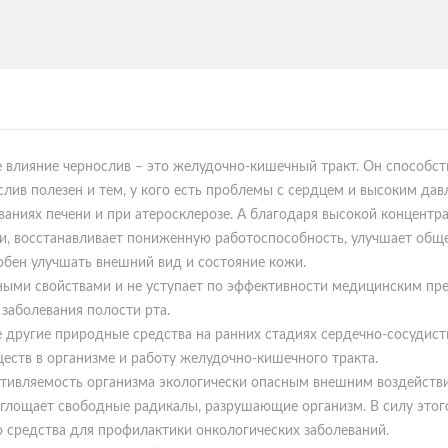
е влияние чернослив – это желудочно-кишечный тракт. Он способс
лив полезен и тем, у кого есть проблемы с сердцем и высоким давл
еваниях печени и при атеросклерозе. А благодаря высокой концентра
 восстанавливает пониженную работоспособность, улучшает общее
обен улучшать внешний вид и состояние кожи.
ыми свойствами и не уступает по эффективности медицинским пре
заболевания полости рта.
 другие природные средства на ранних стадиях сердечно-сосудист
еств в организме и работу желудочно-кишечного тракта.
ивляемость организма экологически опасным внешним воздействия
оглощает свободные радикалы, разрушающие организм. В силу это
о средства для профилактики онкологических заболеваний.