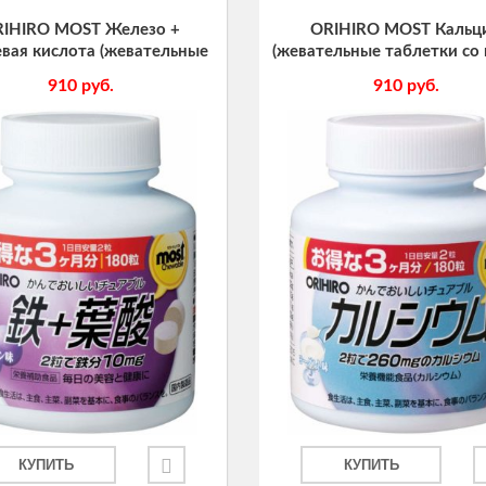
IHIRO MOST Железо +
ORIHIRO MOST Кальц
вая кислота (жевательные
(жевательные таблетки со
тки со вкусом сливы), 180
йогурта), 180 табл., курс 
910
руб.
910
руб.
табл., курс 90 дней
КУПИТЬ
КУПИТЬ