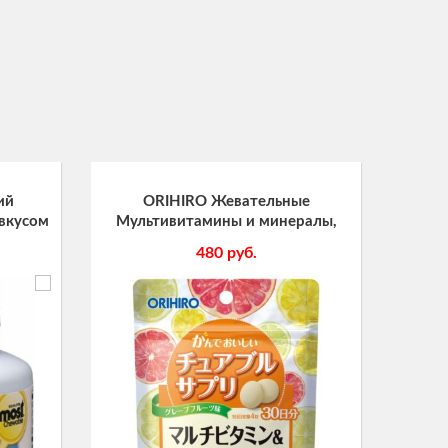
ий
ORIHIRO Жевательные
 вкусом
Мультивитамины и минералы,
Амин
90 дней
курс 30 дней
и ми
480
руб.