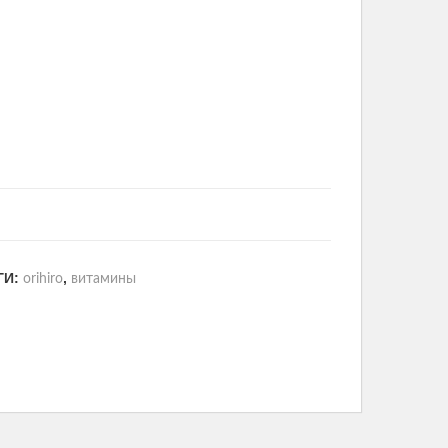
ГИ:
,
orihiro
витамины