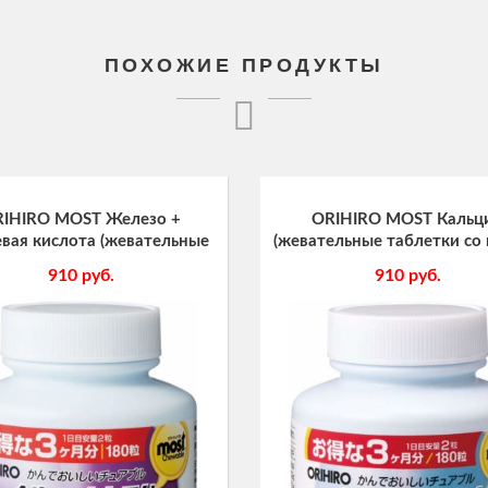
ПОХОЖИЕ ПРОДУКТЫ
IHIRO MOST Железо +
ORIHIRO MOST Кальц
вая кислота (жевательные
(жевательные таблетки со
тки со вкусом сливы), 180
йогурта), 180 табл., курс 
910
руб.
910
руб.
табл., курс 90 дней