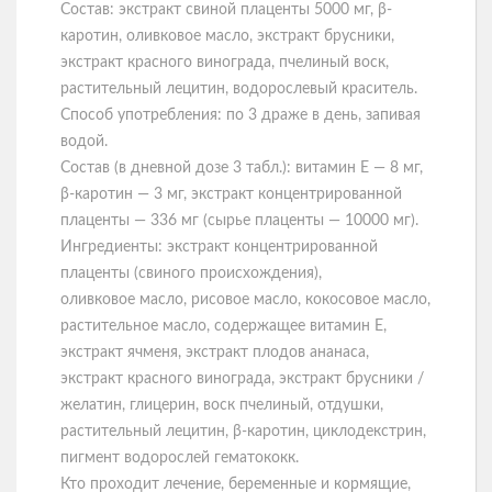
Состав: экстракт свиной плаценты 5000 мг, β-
каротин, оливковое масло, экстракт брусники,
экстракт красного винограда, пчелиный воск,
растительный лецитин, водорослевый краситель.
Способ употребления: по 3 драже в день, запивая
водой.
Состав (в дневной дозе 3 табл.): витамин Е — 8 мг,
β-каротин — 3 мг, экстракт концентрированной
плаценты — 336 мг (сырье плаценты — 10000 мг).
Ингредиенты: экстракт концентрированной
плаценты (свиного происхождения),
оливковое масло, рисовое масло, кокосовое масло,
растительное масло, содержащее витамин Е,
экстракт ячменя, экстракт плодов ананаса,
экстракт красного винограда, экстракт брусники /
желатин, глицерин, воск пчелиный, отдушки,
растительный лецитин, β-каротин, циклодекстрин,
пигмент водорослей гематококк.
Кто проходит лечение, беременные и кормящие,