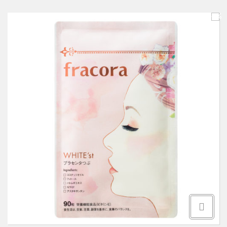
Здоровье и витамины
О НАС
-5%
Товары для здоровья
КАК ОФОРМИТЬ ЗАКАЗ
Товары для детей
ОБРАТНАЯ СВЯЗЬ
Уход за волосами
Уход за полостью рта
Уход за телом
Уход за лицом
Защита от насекомых
Товары для дома