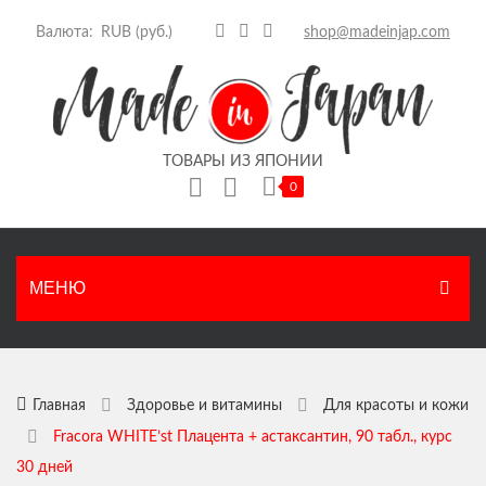
Валюта:
shop@madeinjap.com
ТОВАРЫ ИЗ ЯПОНИИ
0
Корзина пуста.
МЕНЮ
ГЛАВНАЯ
КАТАЛОГ
Главная
Здоровье и витамины
Для красоты и кожи
Fracora WHITE’st Плацента + астаксантин, 90 табл., курс
Японские продукты
НОВОСТИ
30 дней